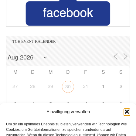
TCH EVENT KALENDER
M
D
M
D
F
S
S
27
28
29
31
1
2
30
7
3
4
5
6
8
9
Einwilligung verwalten
10
11
12
13
14
15
16
Um dir ein optimales Erlebnis zu bieten, verwenden wir Technologien wie
Cookies, um Geräteinformationen zu speichern und/oder darauf
zuzugreifen. Wenn du diesen Technologien zustimmst, können wir Daten