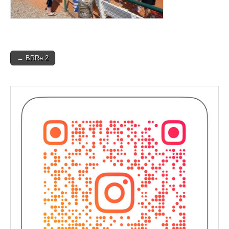
Post
← BRRe 2
navigation