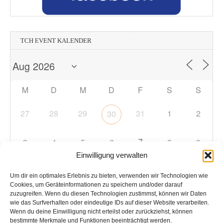
TCH EVENT KALENDER
M
D
M
D
F
S
S
27
28
29
31
1
2
30
7
3
4
5
6
8
9
Einwilligung verwalten
10
11
12
13
14
15
16
Um dir ein optimales Erlebnis zu bieten, verwenden wir Technologien wie
Cookies, um Geräteinformationen zu speichern und/oder darauf
zuzugreifen. Wenn du diesen Technologien zustimmst, können wir Daten
17
18
19
20
21
22
23
wie das Surfverhalten oder eindeutige IDs auf dieser Website verarbeiten.
Wenn du deine Einwilligung nicht erteilst oder zurückziehst, können
bestimmte Merkmale und Funktionen beeinträchtigt werden.