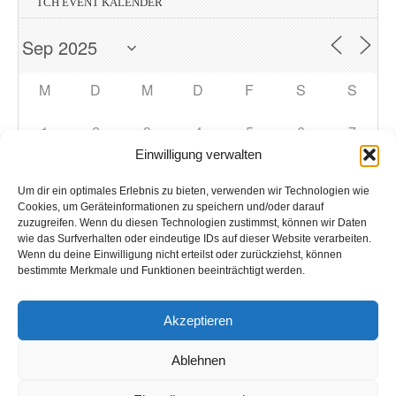
TCH EVENT KALENDER
M
D
M
D
F
S
S
1
2
3
4
5
6
7
Einwilligung verwalten
8
9
10
11
12
13
14
Um dir ein optimales Erlebnis zu bieten, verwenden wir Technologien wie
Cookies, um Geräteinformationen zu speichern und/oder darauf
zuzugreifen. Wenn du diesen Technologien zustimmst, können wir Daten
15
16
17
18
19
20
21
wie das Surfverhalten oder eindeutige IDs auf dieser Website verarbeiten.
Wenn du deine Einwilligung nicht erteilst oder zurückziehst, können
bestimmte Merkmale und Funktionen beeinträchtigt werden.
22
23
24
25
26
27
28
Akzeptieren
29
1
2
3
4
5
30
Ablehnen