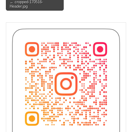
Post
← cropped-170516-
Header.jpg
navigation