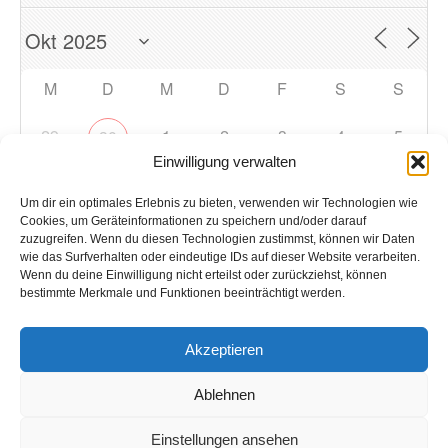
M
D
M
D
F
S
S
29
1
2
3
4
5
30
Einwilligung verwalten
6
7
8
9
10
12
11
Um dir ein optimales Erlebnis zu bieten, verwenden wir Technologien wie
Cookies, um Geräteinformationen zu speichern und/oder darauf
zuzugreifen. Wenn du diesen Technologien zustimmst, können wir Daten
13
14
15
16
17
18
19
wie das Surfverhalten oder eindeutige IDs auf dieser Website verarbeiten.
Wenn du deine Einwilligung nicht erteilst oder zurückziehst, können
bestimmte Merkmale und Funktionen beeinträchtigt werden.
20
21
22
23
24
25
26
Akzeptieren
27
28
29
30
31
1
2
Ablehnen
Einstellungen ansehen