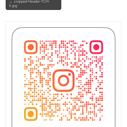
Post
← cropped-Header-TCH-
b.jpg
navigation