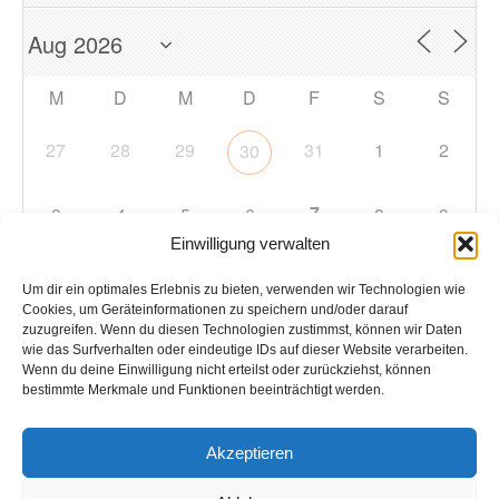
M
D
M
D
F
S
S
27
28
29
31
1
2
30
7
3
4
5
6
8
9
Einwilligung verwalten
10
11
12
13
14
15
16
Um dir ein optimales Erlebnis zu bieten, verwenden wir Technologien wie
Cookies, um Geräteinformationen zu speichern und/oder darauf
zuzugreifen. Wenn du diesen Technologien zustimmst, können wir Daten
17
18
19
20
21
22
23
wie das Surfverhalten oder eindeutige IDs auf dieser Website verarbeiten.
Wenn du deine Einwilligung nicht erteilst oder zurückziehst, können
bestimmte Merkmale und Funktionen beeinträchtigt werden.
24
25
26
27
28
29
30
Akzeptieren
31
1
2
3
4
5
6