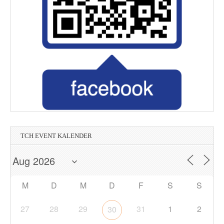
TCH EVENT KALENDER
M
D
M
D
F
S
S
27
28
29
31
1
2
30