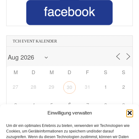
TCH EVENT KALENDER
M
D
M
D
F
S
S
27
28
29
31
1
2
30
6
3
4
5
7
8
9
Einwilligung verwalten
10
11
12
13
14
15
16
Um dir ein optimales Erlebnis zu bieten, verwenden wir Technologien wie
Cookies, um Geräteinformationen zu speichern und/oder darauf
zuzugreifen. Wenn du diesen Technologien zustimmst, können wir Daten