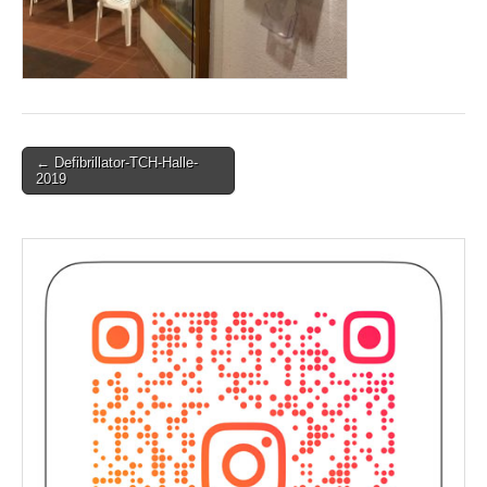
Post
← Defibrillator-TCH-Halle-
2019
navigation