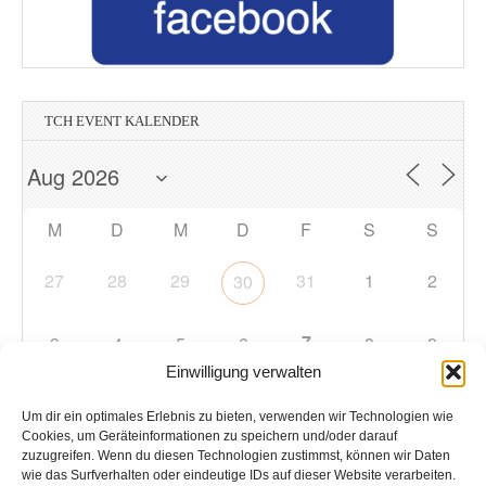
TCH EVENT KALENDER
M
D
M
D
F
S
S
27
28
29
31
1
2
30
7
3
4
5
6
8
9
Einwilligung verwalten
10
11
12
13
14
15
16
Um dir ein optimales Erlebnis zu bieten, verwenden wir Technologien wie
Cookies, um Geräteinformationen zu speichern und/oder darauf
zuzugreifen. Wenn du diesen Technologien zustimmst, können wir Daten
17
18
19
20
21
22
23
wie das Surfverhalten oder eindeutige IDs auf dieser Website verarbeiten.