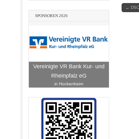
Post
← DSC
navigati
SPONSOREN 2026
Vereinigte VR Bank Kur- und
Rheinpfalz eG
in Hockenheim
Hans-Peter
Bach-Bellm-Heidrich-Becker
Kfm.
Stadtwerke Hockenheim
BauART Hockenheim
RATEC Hockenheim
Hockenheim
g Facility