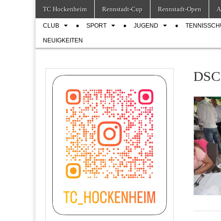
Skip
Main
TC Hockenheim
Rennstadt-Cup
Rennstadt-Open
A
to
menu
Sub
content
CLUB
SPORT
JUGEND
TENNISSCH
menu
NEUIGKEITEN
DSC