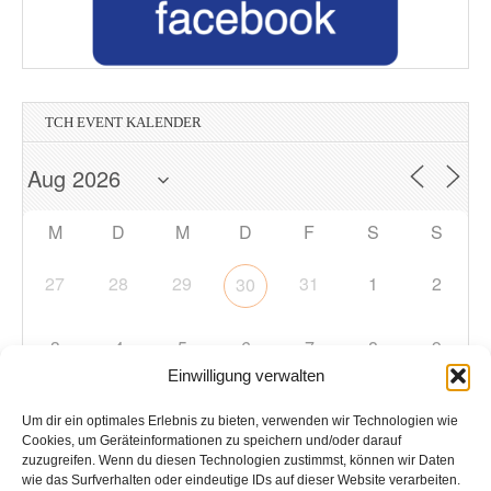
TCH EVENT KALENDER
M
D
M
D
F
S
S
27
28
29
31
1
2
30
3
4
5
6
7
8
9
Einwilligung verwalten
10
11
12
13
14
15
16
Um dir ein optimales Erlebnis zu bieten, verwenden wir Technologien wie
Cookies, um Geräteinformationen zu speichern und/oder darauf
zuzugreifen. Wenn du diesen Technologien zustimmst, können wir Daten
17
18
19
20
21
22
23
wie das Surfverhalten oder eindeutige IDs auf dieser Website verarbeiten.