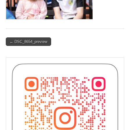
Post
← DSC_8654_preview
navigation