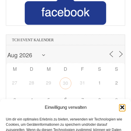
TCH EVENT KALENDER
M
D
M
D
F
S
S
27
28
29
31
1
2
30
6
3
4
5
7
8
9
Einwilligung verwalten
10
11
12
13
14
15
16
Um dir ein optimales Erlebnis zu bieten, verwenden wir Technologien wie
Cookies, um Geräteinformationen zu speichern und/oder darauf
zuzugreifen. Wenn du diesen Technologien zustimmst, können wir Daten