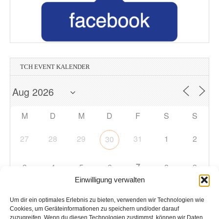
TCH EVENT KALENDER
M
D
M
D
F
S
S
27
28
29
31
1
2
30
7
3
4
5
6
8
9
Einwilligung verwalten
10
11
12
13
14
15
16
Um dir ein optimales Erlebnis zu bieten, verwenden wir Technologien wie
Cookies, um Geräteinformationen zu speichern und/oder darauf
zuzugreifen. Wenn du diesen Technologien zustimmst, können wir Daten