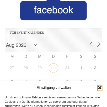
TCH EVENT KALENDER
M
D
M
D
F
S
S
27
28
29
31
1
2
30
6
3
4
5
7
8
9
Einwilligung verwalten
10
11
12
13
14
15
16
Um dir ein optimales Erlebnis zu bieten, verwenden wir Technologien wie
Cookies, um Geräteinformationen zu speichern und/oder darauf
zuzugreifen. Wenn du diesen Technologien zustimmst, können wir Daten