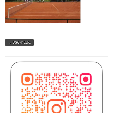
Post
← DSCN4515a
navigation