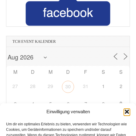
TCH EVENT KALENDER
M
D
M
D
F
S
S
27
28
29
31
1
2
30
9
3
4
5
6
7
8
Einwilligung verwalten
10
11
12
13
14
15
16
Um dir ein optimales Erlebnis zu bieten, verwenden wir Technologien wie
Cookies, um Geräteinformationen zu speichern und/oder darauf
zuzugreifen. Wenn du diesen Technologien zustimmst, können wir Daten