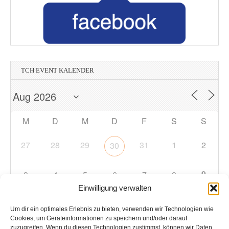
TCH EVENT KALENDER
M
D
M
D
F
S
S
27
28
29
31
1
2
30
9
3
4
5
6
7
8
Einwilligung verwalten
10
11
12
13
14
15
16
Um dir ein optimales Erlebnis zu bieten, verwenden wir Technologien wie
Cookies, um Geräteinformationen zu speichern und/oder darauf
zuzugreifen. Wenn du diesen Technologien zustimmst, können wir Daten