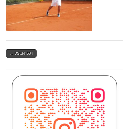
Post
← DSCN4534
navigation