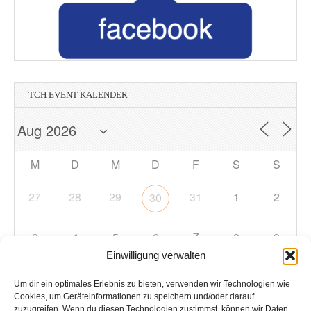
TCH EVENT KALENDER
M
D
M
D
F
S
S
27
28
29
31
1
2
30
7
3
4
5
6
8
9
Einwilligung verwalten
10
11
12
13
14
15
16
Um dir ein optimales Erlebnis zu bieten, verwenden wir Technologien wie
Cookies, um Geräteinformationen zu speichern und/oder darauf
zuzugreifen. Wenn du diesen Technologien zustimmst, können wir Daten