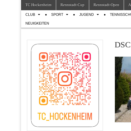
Skip
Main
TC Hockenheim
Rennstadt-Cup
Rennstadt-Open
A
to
menu
Sub
content
CLUB
SPORT
JUGEND
TENNISSCH
menu
NEUIGKEITEN
DSC