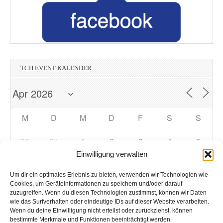
TCH EVENT KALENDER
M
D
M
D
F
S
S
30
31
1
2
3
4
5
Einwilligung verwalten
6
7
9
10
11
12
8
Um dir ein optimales Erlebnis zu bieten, verwenden wir Technologien wie
Cookies, um Geräteinformationen zu speichern und/oder darauf
zuzugreifen. Wenn du diesen Technologien zustimmst, können wir Daten
13
14
15
17
19
16
18
wie das Surfverhalten oder eindeutige IDs auf dieser Website verarbeiten.
Wenn du deine Einwilligung nicht erteilst oder zurückziehst, können
bestimmte Merkmale und Funktionen beeinträchtigt werden.