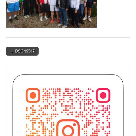
Post
← DSCN9547
navigation