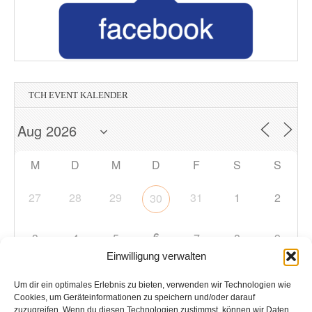
TCH EVENT KALENDER
M
D
M
D
F
S
S
27
28
29
31
1
2
30
6
3
4
5
7
8
9
Einwilligung verwalten
10
11
12
13
14
15
16
Um dir ein optimales Erlebnis zu bieten, verwenden wir Technologien wie
Cookies, um Geräteinformationen zu speichern und/oder darauf
zuzugreifen. Wenn du diesen Technologien zustimmst, können wir Daten