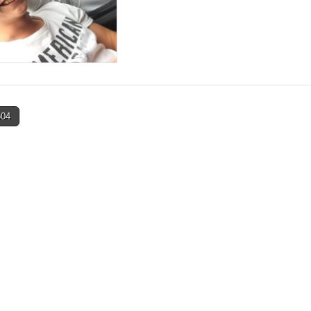
o04
on