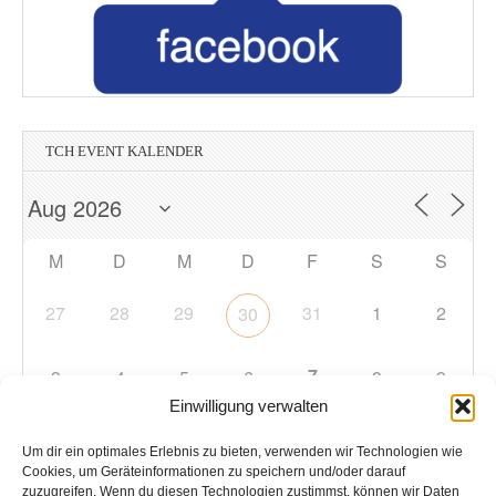
TCH EVENT KALENDER
M
D
M
D
F
S
S
27
28
29
31
1
2
30
7
3
4
5
6
8
9
Einwilligung verwalten
10
11
12
13
14
15
16
Um dir ein optimales Erlebnis zu bieten, verwenden wir Technologien wie
Cookies, um Geräteinformationen zu speichern und/oder darauf
zuzugreifen. Wenn du diesen Technologien zustimmst, können wir Daten