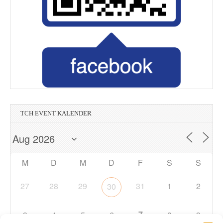
TCH EVENT KALENDER
M
D
M
D
F
S
S
27
28
29
31
1
2
30
7
3
4
5
6
8
9