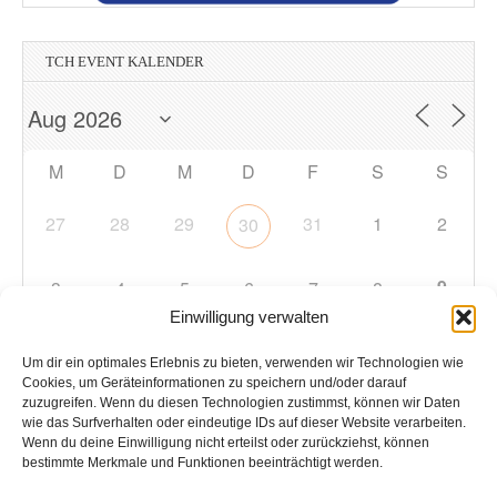
TCH EVENT KALENDER
M
D
M
D
F
S
S
27
28
29
31
1
2
30
9
3
4
5
6
7
8
Einwilligung verwalten
10
11
12
13
14
15
16
Um dir ein optimales Erlebnis zu bieten, verwenden wir Technologien wie
Cookies, um Geräteinformationen zu speichern und/oder darauf
zuzugreifen. Wenn du diesen Technologien zustimmst, können wir Daten
17
18
19
20
21
22
23
wie das Surfverhalten oder eindeutige IDs auf dieser Website verarbeiten.
Wenn du deine Einwilligung nicht erteilst oder zurückziehst, können
bestimmte Merkmale und Funktionen beeinträchtigt werden.
24
25
26
27
28
29
30