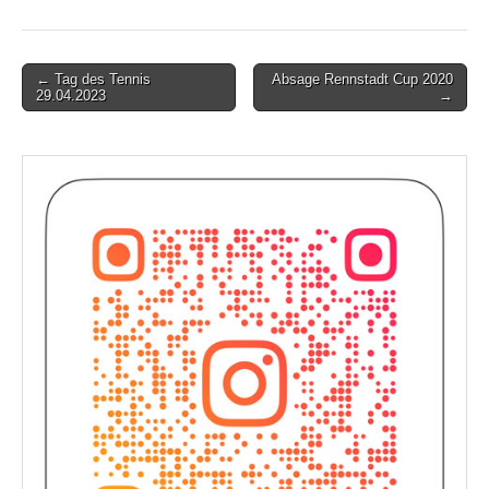
Post
← Tag des Tennis
Absage Rennstadt Cup 2020
29.04.2023
→
navigation