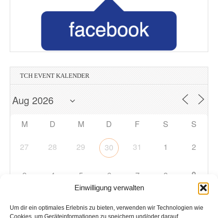
TCH EVENT KALENDER
M
D
M
D
F
S
S
27
28
29
31
1
2
30
9
3
4
5
6
7
8
Einwilligung verwalten
10
11
12
13
14
15
16
Um dir ein optimales Erlebnis zu bieten, verwenden wir Technologien wie
Cookies, um Geräteinformationen zu speichern und/oder darauf