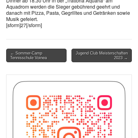
Dinner ab 18.30 Uhr in der „Trattoria Aquaria“ am
Aquadrom werden die Sieger gebührend geehrt und
danach mit Pizza, Pasta, Gegrilltes und Getränken sowie
Musik gefeiert.
[sform]27[/sform]
Post
← Sommer-Camp
Jugend Club Meisterschaften
Tennisschule Voinea
2023 →
navigation