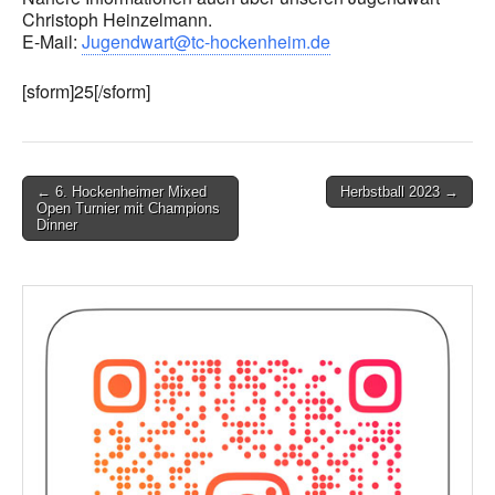
Christoph Heinzelmann.
E-Mail:
Jugendwart@tc-hockenheim.de
[sform]25[/sform]
Post
← 6. Hockenheimer Mixed
Herbstball 2023 →
Open Turnier mit Champions
navigation
Dinner