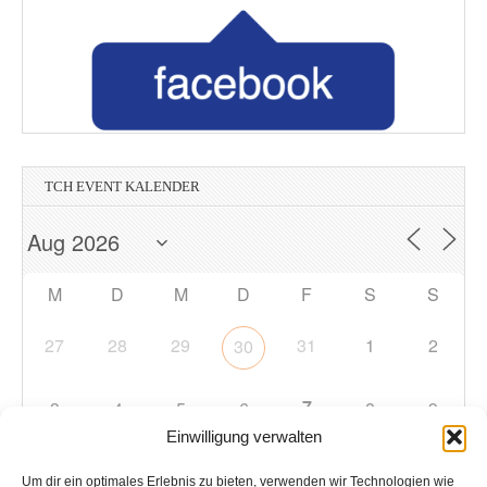
TCH EVENT KALENDER
M
D
M
D
F
S
S
27
28
29
31
1
2
30
7
3
4
5
6
8
9
Einwilligung verwalten
10
11
12
13
14
15
16
Um dir ein optimales Erlebnis zu bieten, verwenden wir Technologien wie