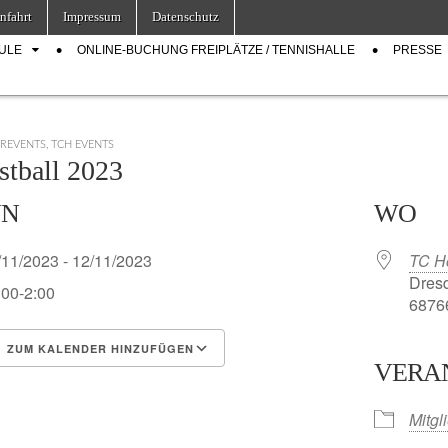
nfahrt
Impressum
Datenschutz
ULE
ONLINE-BUCHUNG FREIPLÄTZE / TENNISHALLE
PRESSE
EREVENTS
,
TCH EVENTS
stball 2023
NN
WO
/11/2023 - 12/11/2023
TC H
Dresd
:00-2:00
68766
ZUM KALENDER HINZUFÜGEN
VERA
S herunterladen
Google Kalender
Mitgl