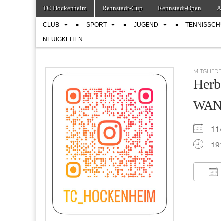
Skip
Main
TC Hockenheim
Rennstadt-Cup
Rennstadt-Open
A
to
menu
Sub
content
CLUB
SPORT
JUGEND
TENNISSCH
menu
NEUIGKEITEN
MITGLIED
Herb
WA
11
19
IC