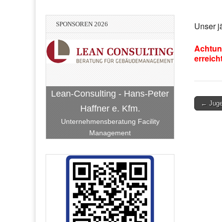
SPONSOREN 2026
Unser j
Achtun
erreicht
Lean-Consulting - Hans-Peter
Post
← Juge
Haffner e. Kfm.
navigati
Unternehmensberatung Facility
Management
Vereinigte VR Bank Kur- und
Bach-Bellm-Heidrich-Becker
Stadtwerke Hockenheim
BauART Hockenheim
RATEC Hockenheim
Rheinpfalz eG
Hockenheim