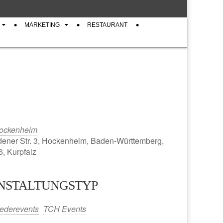
MARKETING
RESTAURANT
ockenheim
ener Str. 3, Hockenheim, Baden-Württemberg,
, Kurpfalz
NSTALTUNGSTYP
iCalendar
Office 365
iederevents
TCH Events