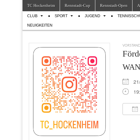
Skip
Main
TC Hockenheim
Rennstadt-Cup
Rennstadt-Open
A
to
menu
Sub
content
CLUB
SPORT
JUGEND
TENNISSCH
menu
NEUIGKEITEN
VORSTAN
Förd
WA
21
19
IC