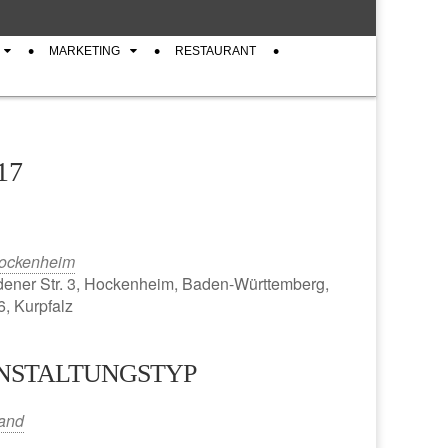
MARKETING
RESTAURANT
17
ockenheim
ener Str. 3, Hockenheim, Baden-Württemberg,
, Kurpfalz
NSTALTUNGSTYP
iCalendar
Office 365
tand