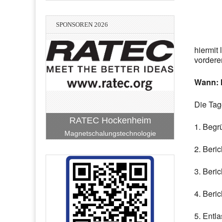
SPONSOREN 2026
hiermit
vordere
Wann: M
Die Tag
RATEC Hockenheim
1. Beg
Magnetschalungstechnologie
2. Beri
3. Beri
4. Beri
Lean-Consulting - Hans-Peter
Vereinigte VR Bank Kur- und
Bach-Bellm-Heidrich-Becker
Haffner e. Kfm.
5. Entl
Stadtwerke Hockenheim
BauART Hockenheim
Rheinpfalz eG
Hockenheim
Unternehmensberatung Facility