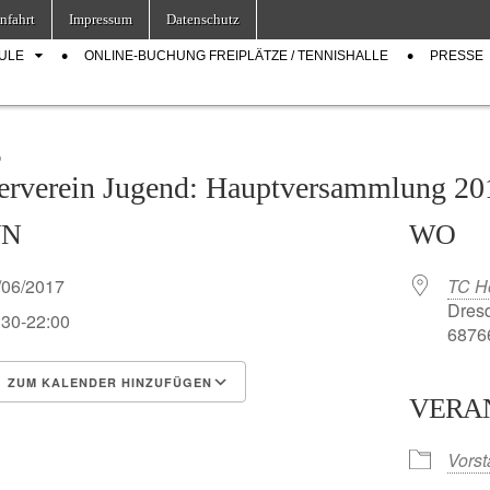
nfahrt
Impressum
Datenschutz
ULE
ONLINE-BUCHUNG FREIPLÄTZE / TENNISHALLE
PRESSE
D
erverein Jugend: Hauptversammlung 20
NN
WO
/06/2017
TC H
Dresd
:30-22:00
68766
ZUM KALENDER HINZUFÜGEN
VERA
S herunterladen
Google Kalender
Vors