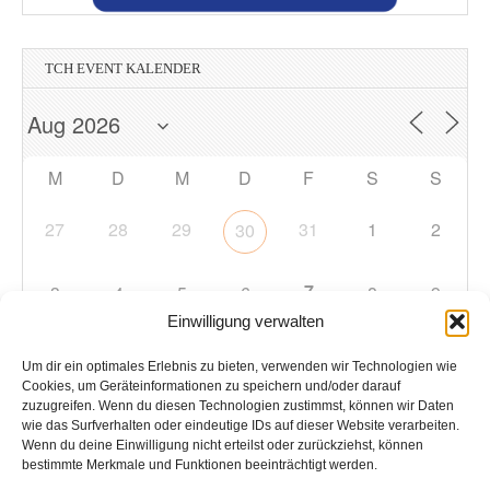
TCH EVENT KALENDER
M
D
M
D
F
S
S
27
28
29
31
1
2
30
7
3
4
5
6
8
9
Einwilligung verwalten
10
11
12
13
14
15
16
Um dir ein optimales Erlebnis zu bieten, verwenden wir Technologien wie
Cookies, um Geräteinformationen zu speichern und/oder darauf
zuzugreifen. Wenn du diesen Technologien zustimmst, können wir Daten
17
18
19
20
21
22
23
wie das Surfverhalten oder eindeutige IDs auf dieser Website verarbeiten.
Wenn du deine Einwilligung nicht erteilst oder zurückziehst, können
bestimmte Merkmale und Funktionen beeinträchtigt werden.
24
25
26
27
28
29
30