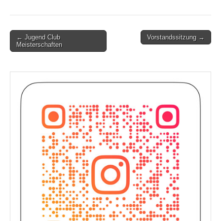
Post
← Jugend Club
Vorstandssitzung →
Meisterschaften
navigation