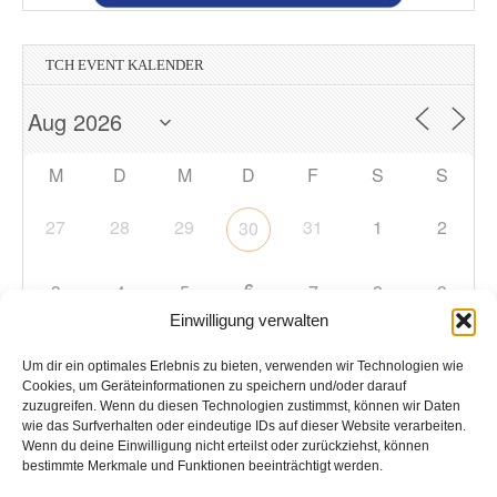
TCH EVENT KALENDER
M
D
M
D
F
S
S
27
28
29
31
1
2
30
6
3
4
5
7
8
9
Einwilligung verwalten
10
11
12
13
14
15
16
Um dir ein optimales Erlebnis zu bieten, verwenden wir Technologien wie
Cookies, um Geräteinformationen zu speichern und/oder darauf
zuzugreifen. Wenn du diesen Technologien zustimmst, können wir Daten
17
18
19
20
21
22
23
wie das Surfverhalten oder eindeutige IDs auf dieser Website verarbeiten.
Wenn du deine Einwilligung nicht erteilst oder zurückziehst, können
bestimmte Merkmale und Funktionen beeinträchtigt werden.
24
25
26
27
28
29
30