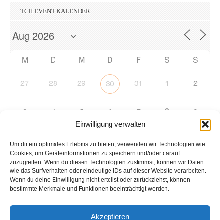
TCH EVENT KALENDER
M
D
M
D
F
S
S
27
28
29
31
1
2
30
8
3
4
5
6
7
9
Einwilligung verwalten
10
11
12
13
14
15
16
Um dir ein optimales Erlebnis zu bieten, verwenden wir Technologien wie
Cookies, um Geräteinformationen zu speichern und/oder darauf
zuzugreifen. Wenn du diesen Technologien zustimmst, können wir Daten
17
18
19
20
21
22
23
wie das Surfverhalten oder eindeutige IDs auf dieser Website verarbeiten.
Wenn du deine Einwilligung nicht erteilst oder zurückziehst, können
bestimmte Merkmale und Funktionen beeinträchtigt werden.
24
25
26
27
28
29
30
Akzeptieren