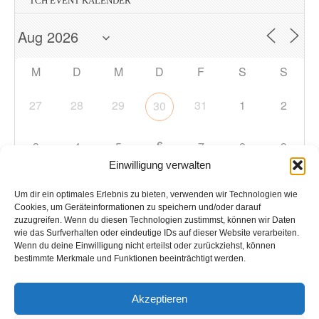
TCH EVENT KALENDER
M
D
M
D
F
S
S
27
28
29
31
1
2
30
6
3
4
5
7
8
9
Einwilligung verwalten
10
11
12
13
14
15
16
Um dir ein optimales Erlebnis zu bieten, verwenden wir Technologien wie
Cookies, um Geräteinformationen zu speichern und/oder darauf
zuzugreifen. Wenn du diesen Technologien zustimmst, können wir Daten
17
18
19
20
21
22
23
wie das Surfverhalten oder eindeutige IDs auf dieser Website verarbeiten.
Wenn du deine Einwilligung nicht erteilst oder zurückziehst, können
bestimmte Merkmale und Funktionen beeinträchtigt werden.
24
25
26
27
28
29
30
Akzeptieren
31
1
2
3
4
5
6