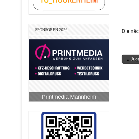
SPONSOREN 2026
Die näc
Post
← Juge
navigati
Printmedia Mannheim
Lean-Consulting - Hans-Peter