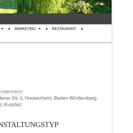
MARKETING
RESTAURANT
ockenheim
ener Str. 3, Hockenheim, Baden-Württemberg,
, Kurpfalz
NSTALTUNGSTYP
iCalendar
Office 365