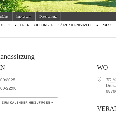
nfahrt
Impressum
Datenschutz
ULE
ONLINE-BUCHUNG FREIPLÄTZE / TENNISHALLE
PRESSE
D
tandssitzung
NN
WO
/09/2025
TC H
Dresd
:00-22:00
68766
ZUM KALENDER HINZUFÜGEN
VERA
S herunterladen
Google Kalender