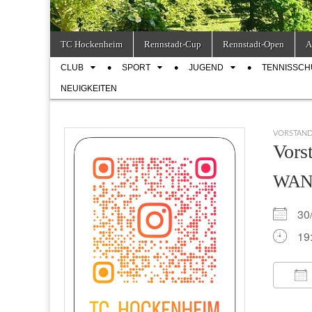
Skip
Main
TC Hockenheim
Rennstadt-Cup
Rennstadt-Open
A
to
menu
Sub
content
CLUB
SPORT
JUGEND
TENNISSCH
menu
NEUIGKEITEN
VORSTAN
Vors
WA
30
19
IC