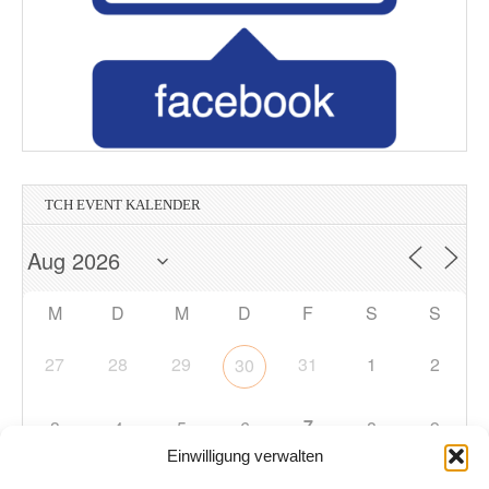
TCH EVENT KALENDER
M
D
M
D
F
S
S
27
28
29
31
1
2
30
7
3
4
5
6
8
9
Einwilligung verwalten