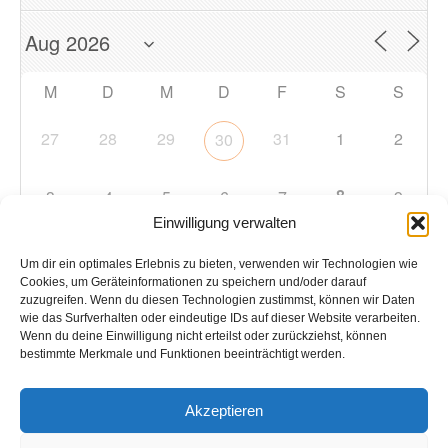
M
D
M
D
F
S
S
27
28
29
31
1
2
30
8
3
4
5
6
7
9
Einwilligung verwalten
10
11
12
13
14
15
16
Um dir ein optimales Erlebnis zu bieten, verwenden wir Technologien wie
Cookies, um Geräteinformationen zu speichern und/oder darauf
zuzugreifen. Wenn du diesen Technologien zustimmst, können wir Daten
17
18
19
20
21
22
23
wie das Surfverhalten oder eindeutige IDs auf dieser Website verarbeiten.
Wenn du deine Einwilligung nicht erteilst oder zurückziehst, können
bestimmte Merkmale und Funktionen beeinträchtigt werden.
24
25
26
27
28
29
30
Akzeptieren
31
1
2
3
4
5
6