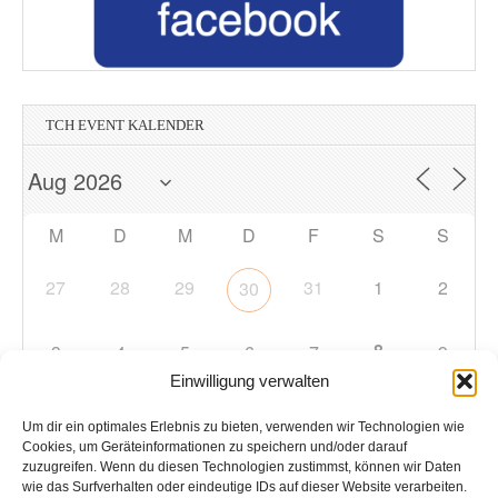
TCH EVENT KALENDER
M
D
M
D
F
S
S
27
28
29
31
1
2
30
8
3
4
5
6
7
9
Einwilligung verwalten
10
11
12
13
14
15
16
Um dir ein optimales Erlebnis zu bieten, verwenden wir Technologien wie
Cookies, um Geräteinformationen zu speichern und/oder darauf
zuzugreifen. Wenn du diesen Technologien zustimmst, können wir Daten
17
18
19
20
21
22
23
wie das Surfverhalten oder eindeutige IDs auf dieser Website verarbeiten.