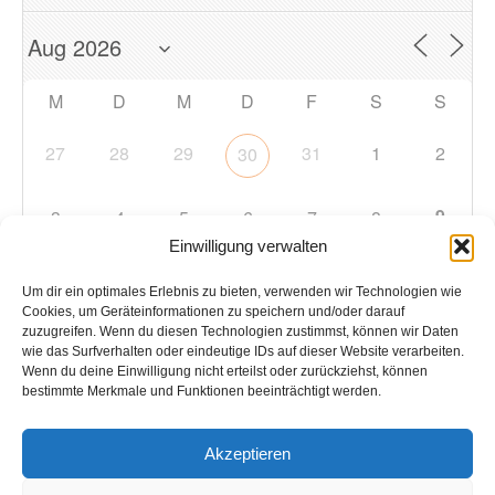
M
D
M
D
F
S
S
27
28
29
31
1
2
30
9
3
4
5
6
7
8
Einwilligung verwalten
10
11
12
13
14
15
16
Um dir ein optimales Erlebnis zu bieten, verwenden wir Technologien wie
Cookies, um Geräteinformationen zu speichern und/oder darauf
zuzugreifen. Wenn du diesen Technologien zustimmst, können wir Daten
17
18
19
20
21
22
23
wie das Surfverhalten oder eindeutige IDs auf dieser Website verarbeiten.
Wenn du deine Einwilligung nicht erteilst oder zurückziehst, können
bestimmte Merkmale und Funktionen beeinträchtigt werden.
24
25
26
27
28
29
30
Akzeptieren
31
1
2
3
4
5
6