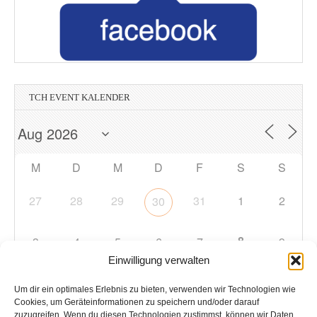
TCH EVENT KALENDER
M
D
M
D
F
S
S
27
28
29
31
1
2
30
8
3
4
5
6
7
9
Einwilligung verwalten
10
11
12
13
14
15
16
Um dir ein optimales Erlebnis zu bieten, verwenden wir Technologien wie
Cookies, um Geräteinformationen zu speichern und/oder darauf
zuzugreifen. Wenn du diesen Technologien zustimmst, können wir Daten