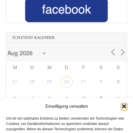
TCH EVENT KALENDER
M
D
M
D
F
S
S
27
28
29
31
1
2
30
8
3
4
5
6
7
9
Einwilligung verwalten
10
11
12
13
14
15
16
Um dir ein optimales Erlebnis zu bieten, verwenden wir Technologien wie
Cookies, um Geräteinformationen zu speichern und/oder darauf
zuzugreifen. Wenn du diesen Technologien zustimmst, können wir Daten
17
18
19
20
21
22
23