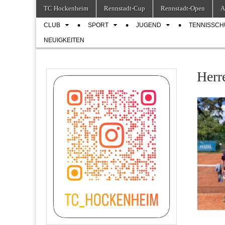
Skip
Main
TC Hockenheim
Rennstadt-Cup
Rennstadt-Open
A
to
menu
Sub
content
CLUB
SPORT
JUGEND
TENNISSCH
menu
NEUIGKEITEN
Herr