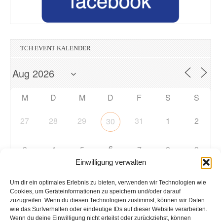
TCH EVENT KALENDER
M
D
M
D
F
S
S
27
28
29
31
1
2
30
6
3
4
5
7
8
9
Einwilligung verwalten
10
11
12
13
14
15
16
Um dir ein optimales Erlebnis zu bieten, verwenden wir Technologien wie
Cookies, um Geräteinformationen zu speichern und/oder darauf
zuzugreifen. Wenn du diesen Technologien zustimmst, können wir Daten
17
18
19
20
21
22
23
wie das Surfverhalten oder eindeutige IDs auf dieser Website verarbeiten.
Wenn du deine Einwilligung nicht erteilst oder zurückziehst, können