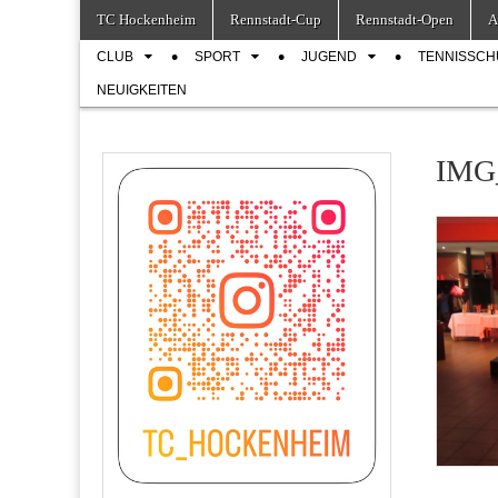
Skip
Main
TC Hockenheim
Rennstadt-Cup
Rennstadt-Open
A
to
menu
Sub
content
CLUB
SPORT
JUGEND
TENNISSCH
menu
NEUIGKEITEN
IMG