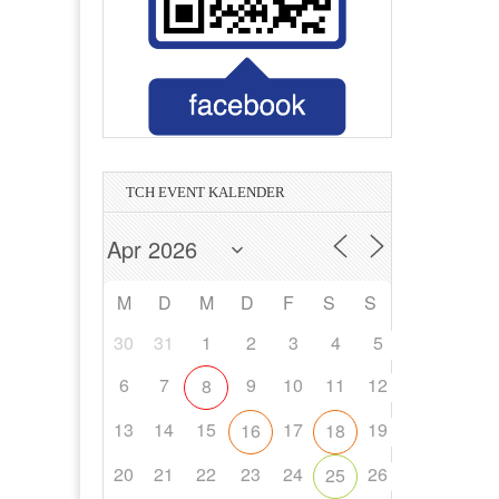
Printmedia Mannheim
n Heidelberg
Wirtschaftsprüfer & Steuerberater
Magnetschalungstechnologie
in Hockenheim
in Hockenheim
Management
Bauträger
TCH EVENT KALENDER
M
D
M
D
F
S
S
30
31
1
2
3
4
5
6
7
9
10
11
12
8
13
14
15
17
19
16
18
20
21
22
23
24
26
25