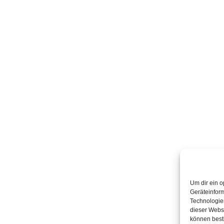
Um dir ein o
Geräteinfor
Technologien
dieser Websi
können best