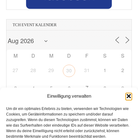
TCH EVENT KALENDER
M
D
M
D
F
S
S
27
28
29
31
1
2
30
7
3
4
5
6
8
9
Einwilligung verwalten
10
11
12
13
14
15
16
Um dir ein optimales Erlebnis zu bieten, verwenden wir Technologien wie
Cookies, um Geräteinformationen zu speichern und/oder darauf
zuzugreifen. Wenn du diesen Technologien zustimmst, können wir Daten
17
18
19
20
21
22
23
wie das Surfverhalten oder eindeutige IDs auf dieser Website verarbeiten.
Wenn du deine Einwilligung nicht erteilst oder zurückziehst, können
bestimmte Merkmale und Funktionen beeinträchtigt werden.