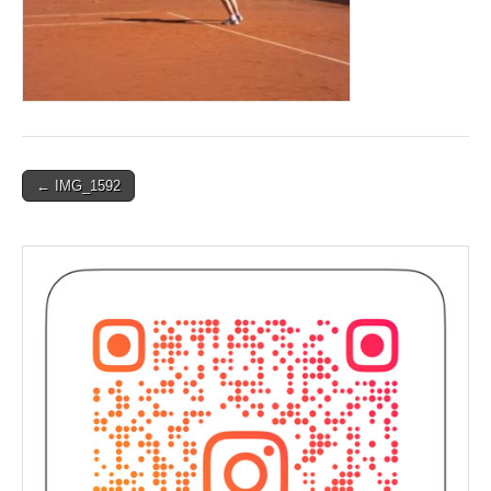
Post
← IMG_1592
navigation