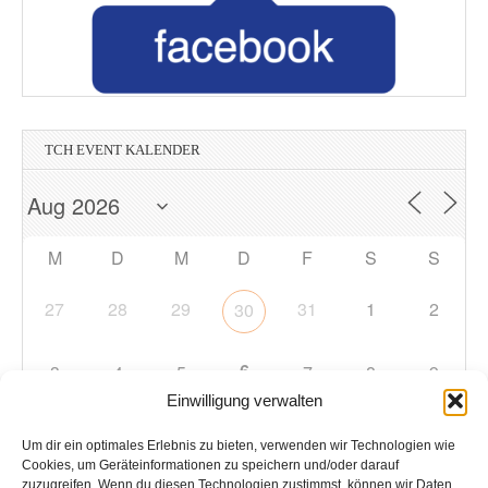
TCH EVENT KALENDER
M
D
M
D
F
S
S
27
28
29
31
1
2
30
6
3
4
5
7
8
9
Einwilligung verwalten
10
11
12
13
14
15
16
Um dir ein optimales Erlebnis zu bieten, verwenden wir Technologien wie
Cookies, um Geräteinformationen zu speichern und/oder darauf
zuzugreifen. Wenn du diesen Technologien zustimmst, können wir Daten