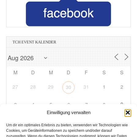
TCH EVENT KALENDER
M
D
M
D
F
S
S
27
28
29
31
1
2
30
9
3
4
5
6
7
8
Einwilligung verwalten
10
11
12
13
14
15
16
Um dir ein optimales Erlebnis zu bieten, verwenden wir Technologien wie
Cookies, um Geräteinformationen zu speichern und/oder darauf
zuzugreifen. Wenn du diesen Technologien zustimmst, können wir Daten