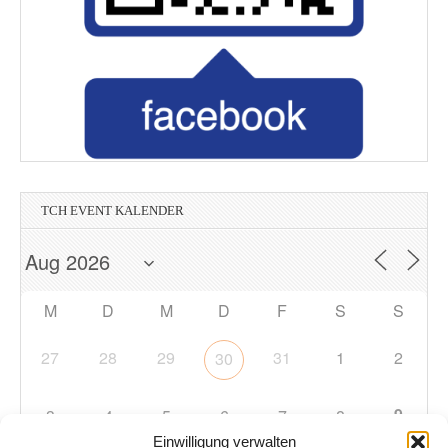
TCH EVENT KALENDER
M
D
M
D
F
S
S
27
28
29
31
1
2
30
9
3
4
5
6
7
8
Einwilligung verwalten