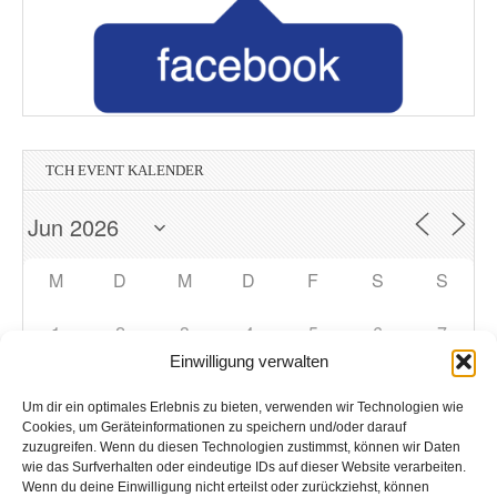
TCH EVENT KALENDER
M
D
M
D
F
S
S
1
2
3
4
5
6
7
Einwilligung verwalten
8
9
10
11
12
13
14
Um dir ein optimales Erlebnis zu bieten, verwenden wir Technologien wie
Cookies, um Geräteinformationen zu speichern und/oder darauf
zuzugreifen. Wenn du diesen Technologien zustimmst, können wir Daten
15
16
17
18
19
20
21
wie das Surfverhalten oder eindeutige IDs auf dieser Website verarbeiten.
Wenn du deine Einwilligung nicht erteilst oder zurückziehst, können