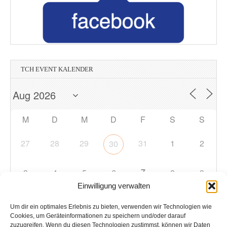
TCH EVENT KALENDER
M
D
M
D
F
S
S
27
28
29
31
1
2
30
7
3
4
5
6
8
9
Einwilligung verwalten
10
11
12
13
14
15
16
Um dir ein optimales Erlebnis zu bieten, verwenden wir Technologien wie
Cookies, um Geräteinformationen zu speichern und/oder darauf
zuzugreifen. Wenn du diesen Technologien zustimmst, können wir Daten