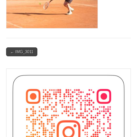
Post
← IMG_3011
navigation