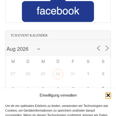
TCH EVENT KALENDER
M
D
M
D
F
S
S
27
28
29
31
1
2
30
9
3
4
5
6
7
8
Einwilligung verwalten
10
11
12
13
14
15
16
Um dir ein optimales Erlebnis zu bieten, verwenden wir Technologien wie
Cookies, um Geräteinformationen zu speichern und/oder darauf
zuzugreifen. Wenn du diesen Technologien zustimmst, können wir Daten